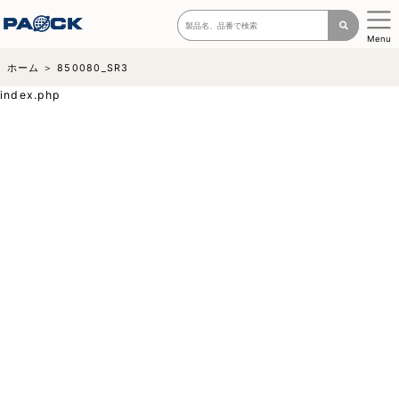
Menu
ホーム
850080_SR3
index.php