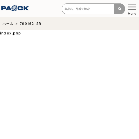
Menu
ホーム
790162_SR
index.php