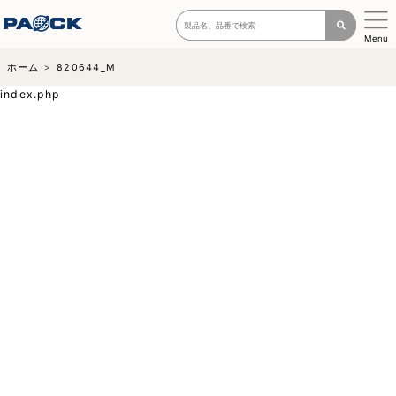
Menu
ホーム
820644_M
index.php