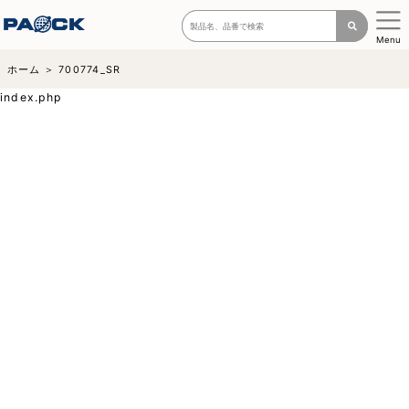
Menu
ホーム
700774_SR
index.php