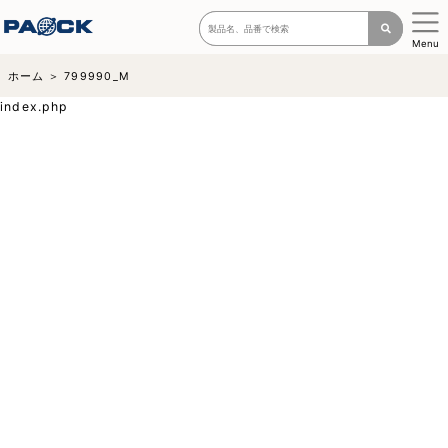
Menu
ホーム
799990_M
index.php