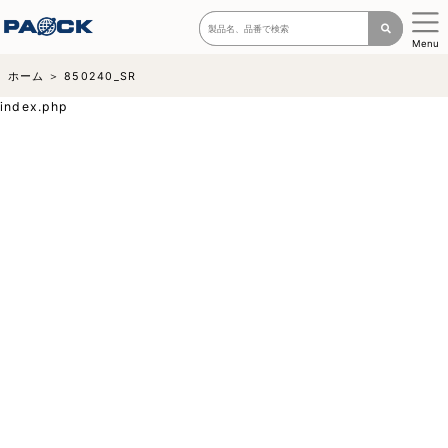
Menu
ホーム
850240_SR
index.php