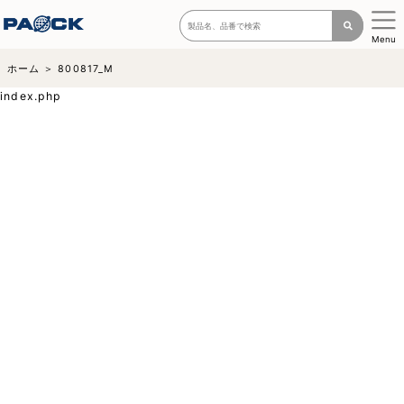
Menu
ホーム
800817_M
index.php