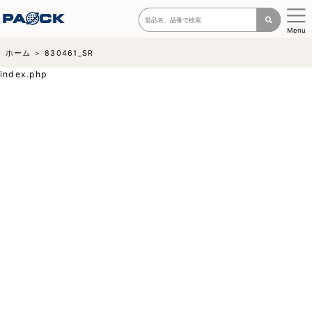
Menu
ホーム
830461_SR
index.php