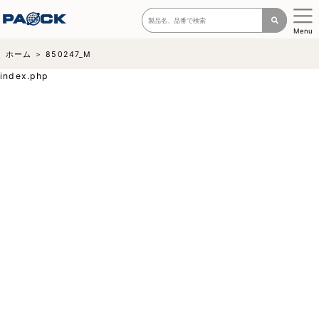
Menu
ホーム
850247_M
index.php