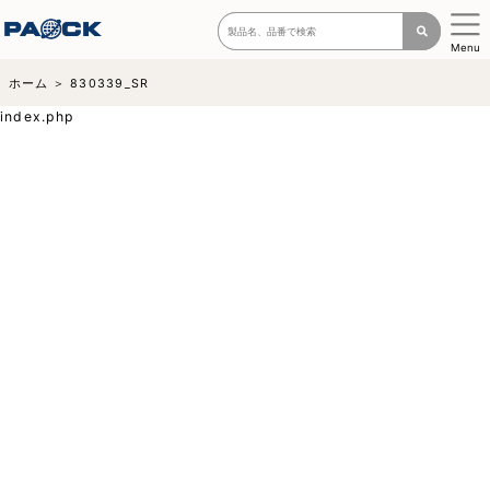
Menu
ホーム
830339_SR
index.php