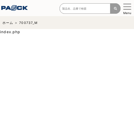
Menu
ホーム
700737_M
index.php