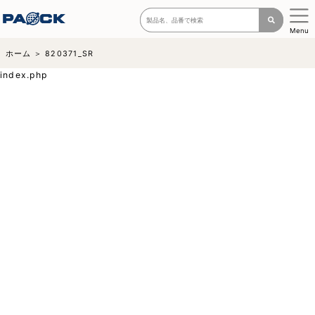
Menu
ホーム
820371_SR
index.php