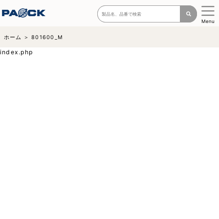
Menu
ホーム
801600_M
index.php