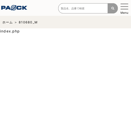
Menu
ホーム
810680_M
index.php