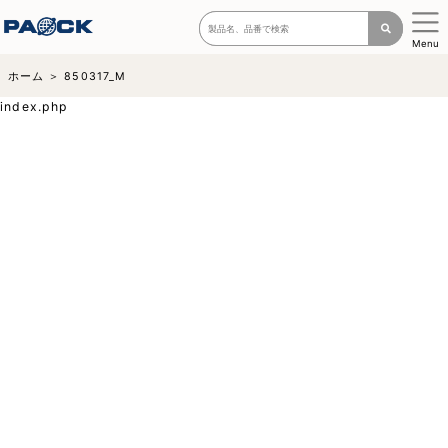
Menu
ホーム
850317_M
index.php