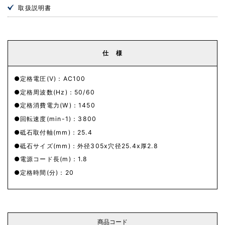
取扱説明書
仕 様
定格電圧(V)：AC100
定格周波数(Hz)：50/60
定格消費電力(W)：1450
回転速度(min-1)：3800
砥石取付軸(mm)：25.4
砥石サイズ(mm)：外径305x穴径25.4x厚2.8
電源コード長(m)：1.8
定格時間(分)：20
商品コード