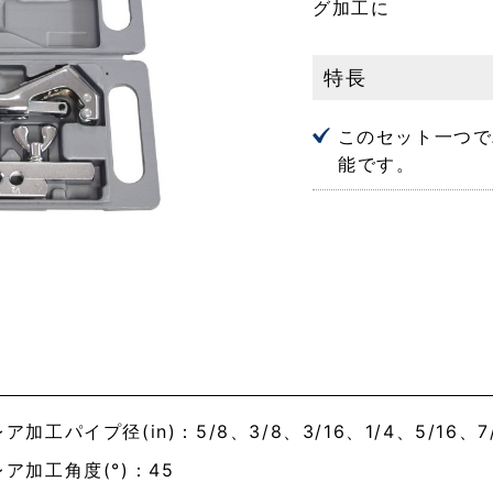
グ加工に
特長
このセット一つで
能です。
ア加工パイプ径(in)：5/8、3/8、3/16、1/4、5/16、7/
ア加工角度(°)：45