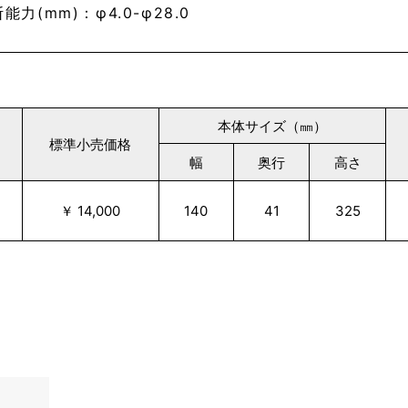
能力(mm)：φ4.0-φ28.0
本体サイズ（㎜）
標準小売価格
幅
奥行
高さ
￥ 14,000
140
41
325