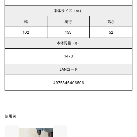
本体サイズ（㎜）
幅
奥行
高さ
102
155
52
本体質量（g）
1470
JANコード
4975846406506
使用例