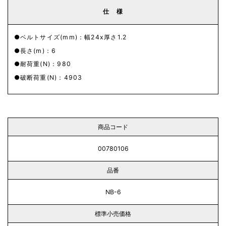
仕 様
ベルトサイズ(mm)：幅24x厚さ1.2
長さ(m)：6
耐荷重(N)：980
破断荷重(N)：4903
商品コード
00780106
品番
NB-6
標準小売価格