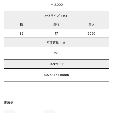
￥ 2,000
本体サイズ（㎜）
幅
奥行
高さ
35
17
6050
本体質量（g）
225
JANコード
4975846419889
使用例