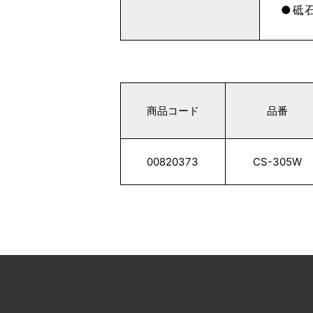
砥石
商品コード
品番
00820373
CS-305W