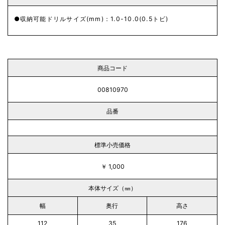
収納可能ドリルサイズ(mm)：1.0-10.0(0.5トビ)
商品コード
00810970
品番
標準小売価格
￥ 1,000
本体サイズ（㎜）
幅
奥行
高さ
112
35
176