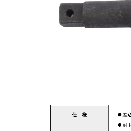
仕 様
差込
耐ト