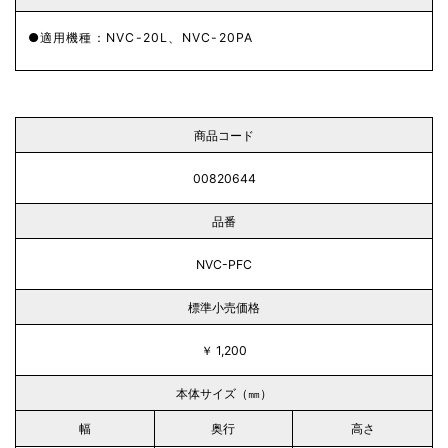
適用機種：NVC-20L、NVC-20PA
商品コード
00820644
品番
NVC-PFC
標準小売価格
￥ 1,200
本体サイズ（㎜）
幅
奥行
高さ