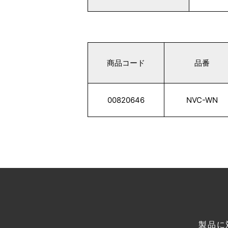
商品コード
品番
00820646
NVC-WN
製品に