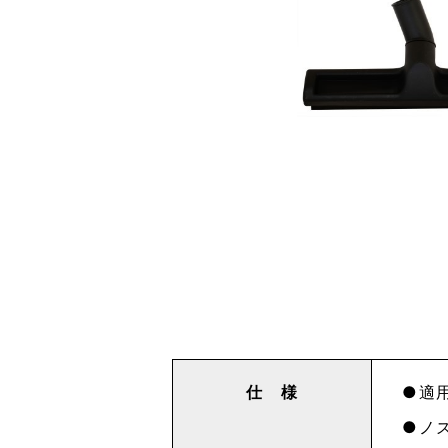
仕 様
適用
ノズ