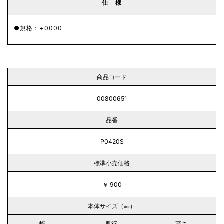
仕 様
規格：+0000
商品コード
00800651
品番
P0420S
標準小売価格
￥ 900
本体サイズ（㎜）
幅
奥行
高さ