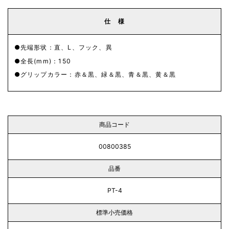
仕 様
先端形状：直、L、フック、異
全長(mm)：150
グリップカラー：赤＆黒、緑＆黒、青＆黒、黄＆黒
商品コード
00800385
品番
PT-4
標準小売価格