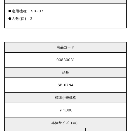
適用機種：SB-07
入数(個)：2
商品コード
00830031
品番
SB-07N4
標準小売価格
￥ 1,000
本体サイズ（㎜）