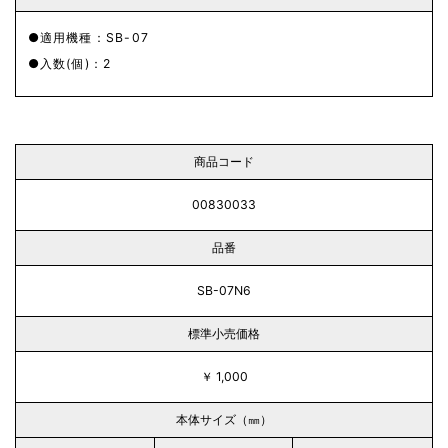
適用機種：SB-07
入数(個)：2
商品コード
00830033
品番
SB-07N6
標準小売価格
￥ 1,000
本体サイズ（㎜）