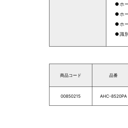
ホー
ホー
ホ
識
商品コード
品番
00850215
AHC-8520PA