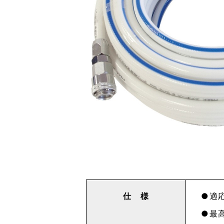
仕 様
適
最高