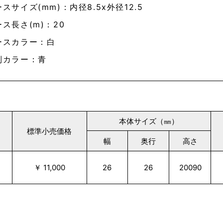
スサイズ(mm)：内径8.5x外径12.5
ス長さ(m)：20
ースカラー：白
別カラー：青
本体サイズ（㎜）
標準小売価格
幅
奥行
高さ
￥ 11,000
26
26
20090