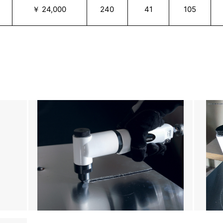
￥ 24,000
240
41
105