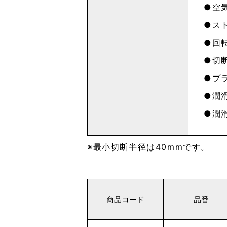
空気
スト
回転
切断
プラ
潤
潤
最小切断半径は40mmです。
商品コード
品番