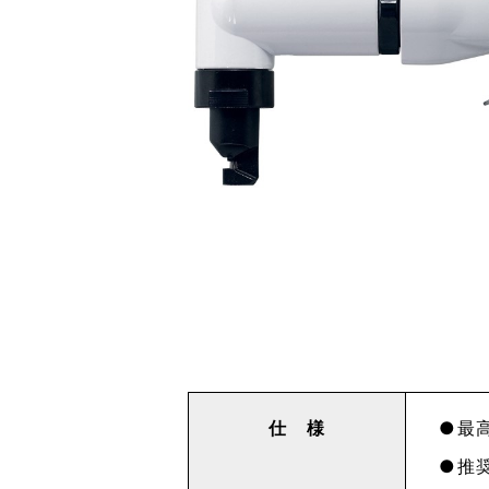
仕 様
最高
推奨