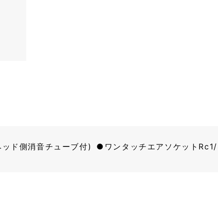
ヘッド側消音チューブ付)
ワンタッチエアソケットRc1/