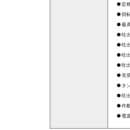
定格
回転
最高
吐出
吐出
吐出
吐出
充填
タン
吐出
作動
電源