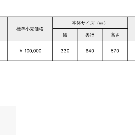
本体サイズ（㎜）
標準小売価格
幅
奥行
高さ
￥ 100,000
330
640
570