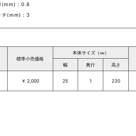
(mm)：0.8
チ(mm)：3
本体サイズ（㎜）
標準小売価格
幅
奥行
高さ
￥ 2,000
25
1
230