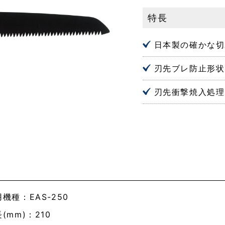
特長
日本製の確かな切
刃先ブレ防止形状
刃先衝撃焼入処理
機種：EAS-250
(mm)：210