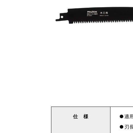
仕 様
適用
刃長