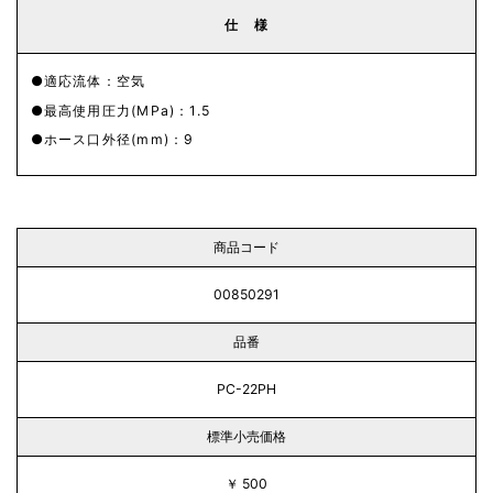
仕 様
適応流体：空気
最高使用圧力(MPa)：1.5
ホース口外径(mm)：9
商品コード
00850291
品番
PC-22PH
標準小売価格
￥ 500