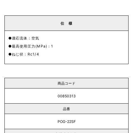
仕 様
適応流体：空気
最高使用圧力(MPa)：1
ねじ径：Rc1/4
商品コード
00850313
品番
POG-22SF