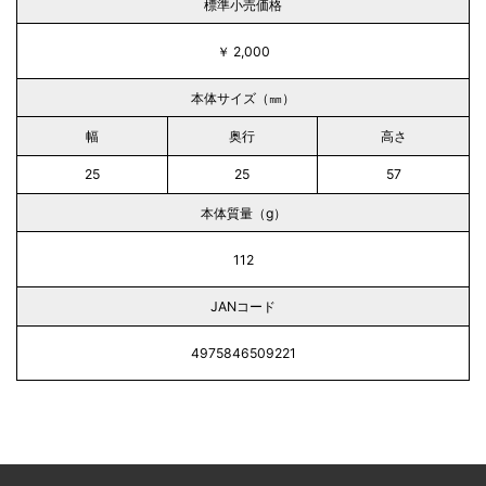
標準小売価格
￥ 2,000
本体サイズ（㎜）
幅
奥行
高さ
25
25
57
本体質量（g）
112
JANコード
4975846509221