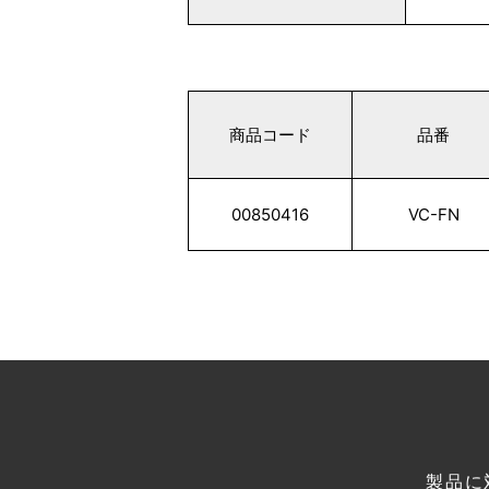
商品コード
品番
00850416
VC-FN
製品に