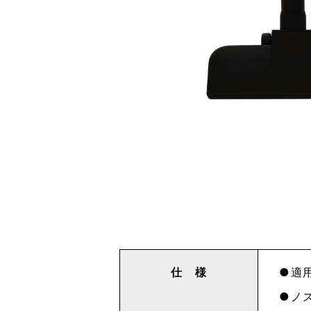
仕 様
適用
ノズ