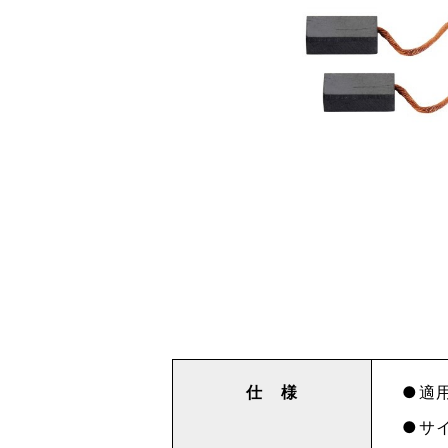
仕 様
適用
サイ