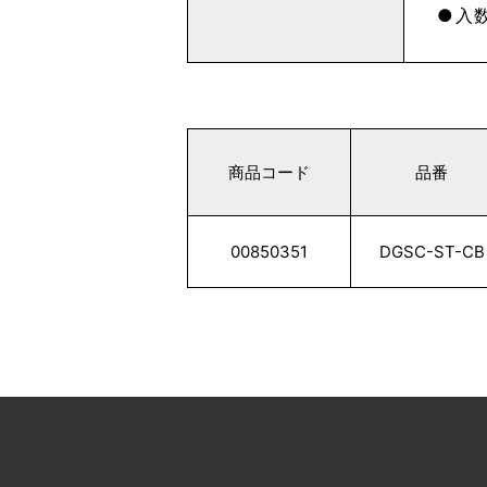
入数
商品コード
品番
00850351
DGSC-ST-CB