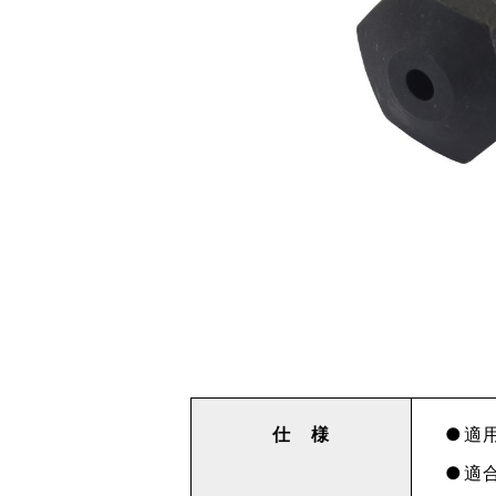
仕 様
適用
適