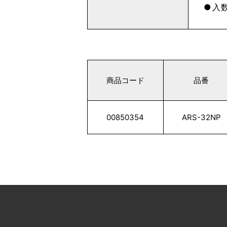
入数
商品コード
品番
00850354
ARS-32NP