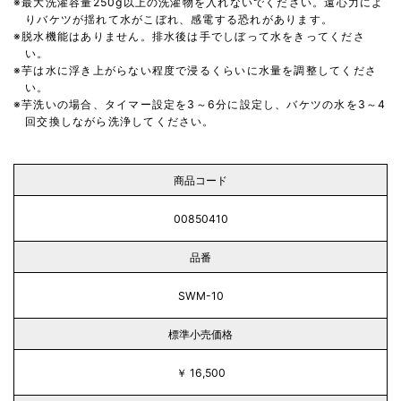
最大洗濯容量250g以上の洗濯物を入れないでください。遠心力によ
りバケツが揺れて水がこぼれ、感電する恐れがあります。
脱水機能はありません。排水後は手でしぼって水をきってくださ
い。
芋は水に浮き上がらない程度で浸るくらいに水量を調整してくださ
い。
芋洗いの場合、タイマー設定を3～6分に設定し、バケツの水を3～4
回交換しながら洗浄してください。
商品コード
00850410
品番
SWM-10
標準小売価格
￥ 16,500