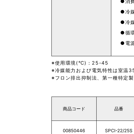
消費
冷媒
冷媒
循環
電源
使用環境(℃)：25-45
冷媒能力および電気特性は室温3
フロン排出抑制法、第一種特定製
商品コード
品番
00850446
SPCI-22/25S