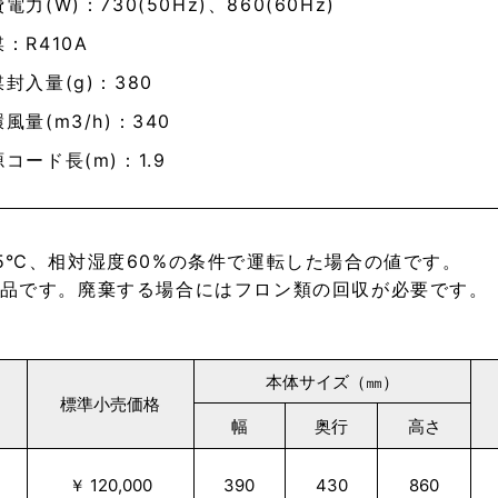
電力(W)：730(50Hz)、860(60Hz)
：R410A
封入量(g)：380
風量(m3/h)：340
コード長(m)：1.9
5℃、相対湿度60%の条件で運転した場合の値です。
品です。廃棄する場合にはフロン類の回収が必要です。
本体サイズ（㎜）
標準小売価格
幅
奥行
高さ
￥ 120,000
390
430
860