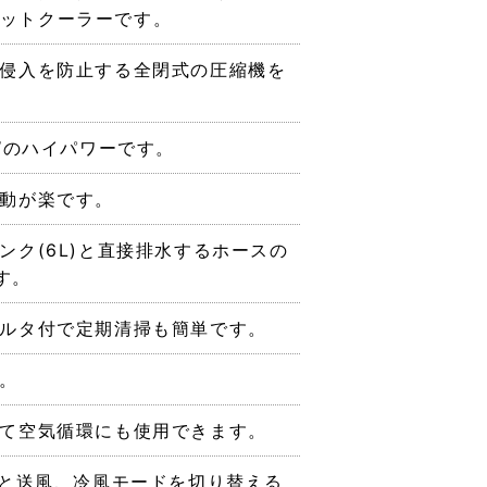
ットクーラーです。
侵入を防止する全閉式の圧縮機を
kWのハイパワーです。
動が楽です。
ンク(6L)と直接排水するホースの
す。
ルタ付で定期清掃も簡単です。
。
て空気循環にも使用できます。
)と送風、冷風モードを切り替える