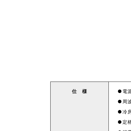
仕 様
電源
周波
冷房
定格