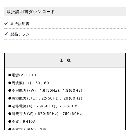
取扱説明書ダウンロード
取扱説明書
製品チラシ
仕 様
電源(V)：100
周波数(Hz)：50、60
冷房能力(kW)：1.6(50Hz)、1.8(60Hz)
除湿能力(L/日)：22(50Hz)、26(60Hz)
定格電流(A)：7.9(50Hz)、7.6(60Hz)
消費電力(W)：670(50Hz)、750(60Hz)
冷媒：R410A
冷媒封入量(g)：380