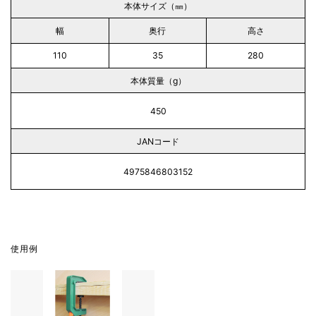
本体サイズ（㎜）
幅
奥行
高さ
110
35
280
本体質量（g）
450
JANコード
4975846803152
使用例