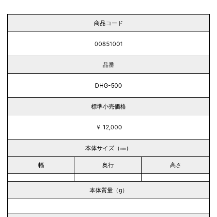
商品コード
00851001
品番
DHG-500
標準小売価格
￥ 12,000
本体サイズ（㎜）
幅
奥行
高さ
本体質量（g）