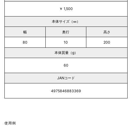
￥ 1,500
本体サイズ（㎜）
幅
奥行
高さ
80
10
200
本体質量（g）
60
JANコード
4975846883369
使用例