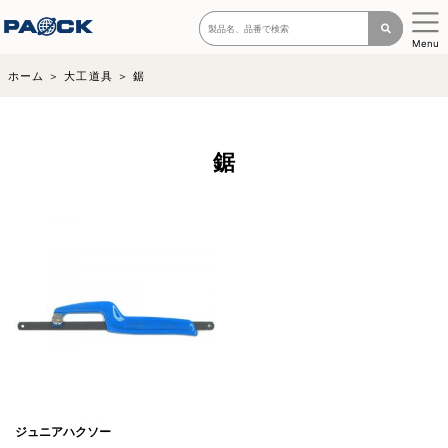
Menu
ホーム
大工道具
鋸
鋸
ジュニアハクソー