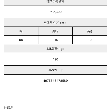
標準小売価格
￥ 2,300
本体サイズ（㎜）
幅
奥行
高さ
90
115
10
本体質量（g）
120
JANコード
4975846478589
付属品